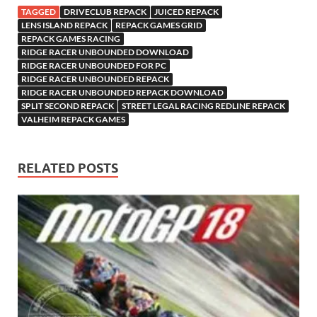
TAGGED
DRIVECLUB REPACK
JUICED REPACK
LENS ISLAND REPACK
REPACK GAMES GRID
REPACK GAMES RACING
RIDGE RACER UNBOUNDED DOWNLOAD
RIDGE RACER UNBOUNDED FOR PC
RIDGE RACER UNBOUNDED REPACK
RIDGE RACER UNBOUNDED REPACK DOWNLOAD
SPLIT SECOND REPACK
STREET LEGAL RACING REDLINE REPACK
VALHEIM REPACK GAMES
RELATED POSTS