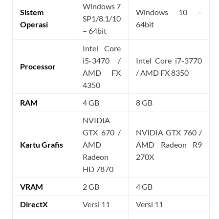
Windows 7
Sistem
Windows 10 –
SP1/8.1/10
Operasi
64bit
– 64bit
Intel Core
i5-3470 /
Intel Core i7-3770
Processor
AMD FX
/ AMD FX 8350
4350
RAM
4 GB
8 GB
NVIDIA
GTX 670 /
NVIDIA GTX 760 /
Kartu Grafis
AMD
AMD Radeon R9
Radeon
270X
HD 7870
VRAM
2 GB
4 GB
DirectX
Versi 11
Versi 11