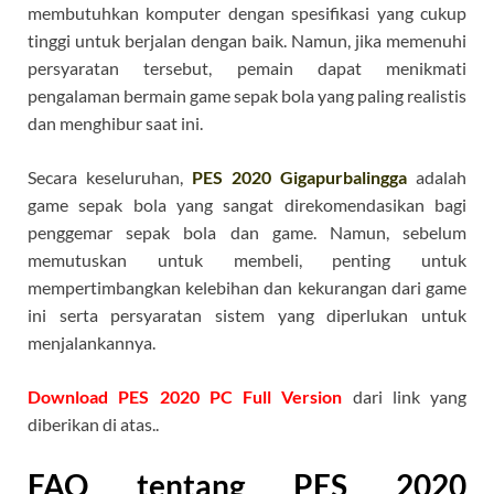
membutuhkan komputer dengan spesifikasi yang cukup
tinggi untuk berjalan dengan baik. Namun, jika memenuhi
persyaratan tersebut, pemain dapat menikmati
pengalaman bermain game sepak bola yang paling realistis
dan menghibur saat ini.
Secara keseluruhan,
PES 2020 Gigapurbalingga
adalah
game sepak bola yang sangat direkomendasikan bagi
penggemar sepak bola dan game. Namun, sebelum
memutuskan untuk membeli, penting untuk
mempertimbangkan kelebihan dan kekurangan dari game
ini serta persyaratan sistem yang diperlukan untuk
menjalankannya.
Download PES 2020 PC Full Version
dari link yang
diberikan di atas..
FAQ tentang PES 2020