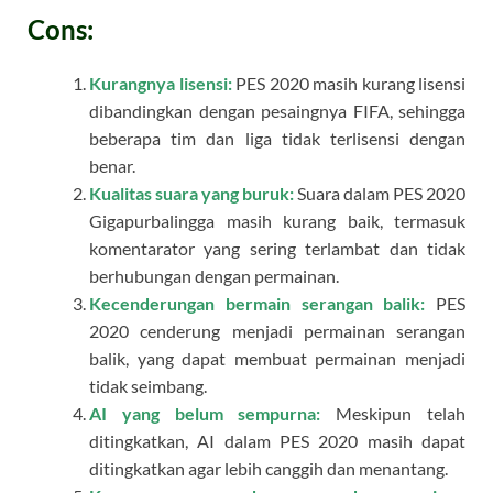
Cons:
Kurangnya lisensi:
PES 2020 masih kurang lisensi
dibandingkan dengan pesaingnya FIFA, sehingga
beberapa tim dan liga tidak terlisensi dengan
benar.
Kualitas suara yang buruk:
Suara dalam PES 2020
Gigapurbalingga masih kurang baik, termasuk
komentarator yang sering terlambat dan tidak
berhubungan dengan permainan.
Kecenderungan bermain serangan balik:
PES
2020 cenderung menjadi permainan serangan
balik, yang dapat membuat permainan menjadi
tidak seimbang.
AI yang belum sempurna:
Meskipun telah
ditingkatkan, AI dalam PES 2020 masih dapat
ditingkatkan agar lebih canggih dan menantang.