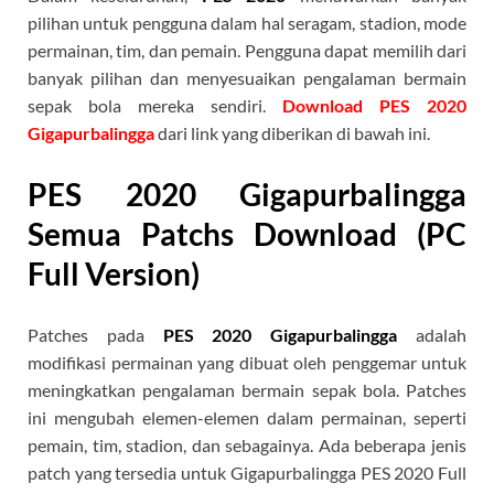
pilihan untuk pengguna dalam hal seragam, stadion, mode
permainan, tim, dan pemain. Pengguna dapat memilih dari
banyak pilihan dan menyesuaikan pengalaman bermain
sepak bola mereka sendiri.
Download PES 2020
Gigapurbalingga
dari link yang diberikan di bawah ini.
PES 2020 Gigapurbalingga
Semua Patchs Download (PC
Full Version)
Patches pada
PES 2020 Gigapurbalingga
adalah
modifikasi permainan yang dibuat oleh penggemar untuk
meningkatkan pengalaman bermain sepak bola. Patches
ini mengubah elemen-elemen dalam permainan, seperti
pemain, tim, stadion, dan sebagainya. Ada beberapa jenis
patch yang tersedia untuk Gigapurbalingga PES 2020 Full