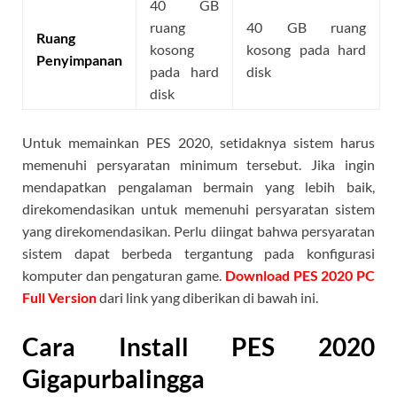
40 GB
ruang
40 GB ruang
Ruang
kosong
kosong pada hard
Penyimpanan
pada hard
disk
disk
Untuk memainkan PES 2020, setidaknya sistem harus
memenuhi persyaratan minimum tersebut. Jika ingin
mendapatkan pengalaman bermain yang lebih baik,
direkomendasikan untuk memenuhi persyaratan sistem
yang direkomendasikan. Perlu diingat bahwa persyaratan
sistem dapat berbeda tergantung pada konfigurasi
komputer dan pengaturan game.
Download PES 2020 PC
Full Version
dari link yang diberikan di bawah ini.
Cara Install PES 2020
Gigapurbalingga