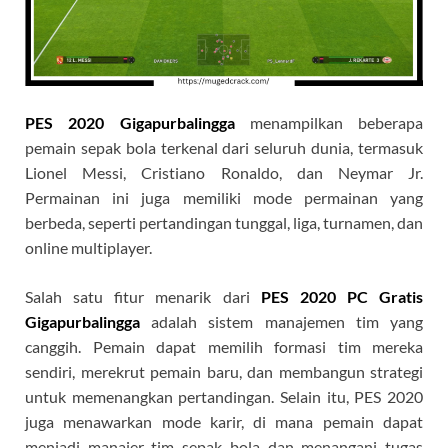
PES 2020 Gigapurbalingga
menampilkan beberapa
pemain sepak bola terkenal dari seluruh dunia, termasuk
Lionel Messi, Cristiano Ronaldo, dan Neymar Jr.
Permainan ini juga memiliki mode permainan yang
berbeda, seperti pertandingan tunggal, liga, turnamen, dan
online multiplayer.
Salah satu fitur menarik dari
PES 2020 PC Gratis
Gigapurbalingga
adalah sistem manajemen tim yang
canggih. Pemain dapat memilih formasi tim mereka
sendiri, merekrut pemain baru, dan membangun strategi
untuk memenangkan pertandingan. Selain itu, PES 2020
juga menawarkan mode karir, di mana pemain dapat
menjadi manajer tim sepak bola dan menangani tugas