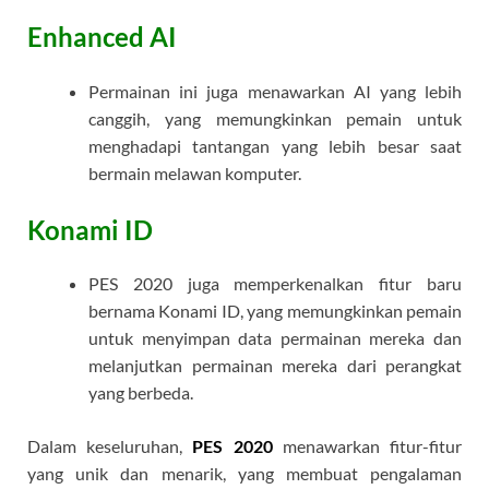
Enhanced AI
Permainan ini juga menawarkan AI yang lebih
canggih, yang memungkinkan pemain untuk
menghadapi tantangan yang lebih besar saat
bermain melawan komputer.
Konami ID
PES 2020 juga memperkenalkan fitur baru
bernama Konami ID, yang memungkinkan pemain
untuk menyimpan data permainan mereka dan
melanjutkan permainan mereka dari perangkat
yang berbeda.
Dalam keseluruhan,
PES 2020
menawarkan fitur-fitur
yang unik dan menarik, yang membuat pengalaman