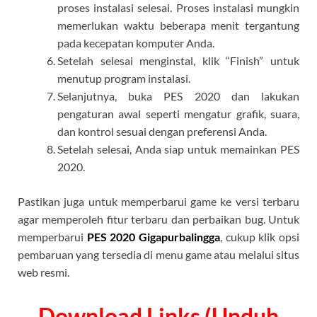
proses instalasi selesai. Proses instalasi mungkin
memerlukan waktu beberapa menit tergantung
pada kecepatan komputer Anda.
Setelah selesai menginstal, klik “Finish” untuk
menutup program instalasi.
Selanjutnya, buka PES 2020 dan lakukan
pengaturan awal seperti mengatur grafik, suara,
dan kontrol sesuai dengan preferensi Anda.
Setelah selesai, Anda siap untuk memainkan PES
2020.
Pastikan juga untuk memperbarui game ke versi terbaru
agar memperoleh fitur terbaru dan perbaikan bug. Untuk
memperbarui
PES 2020 Gigapurbalingga
, cukup klik opsi
pembaruan yang tersedia di menu game atau melalui situs
web resmi.
Download Links (Unduh