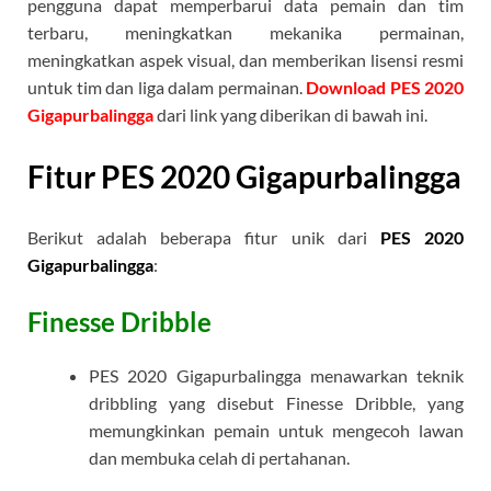
pengguna dapat memperbarui data pemain dan tim
terbaru, meningkatkan mekanika permainan,
meningkatkan aspek visual, dan memberikan lisensi resmi
untuk tim dan liga dalam permainan.
Download PES 2020
Gigapurbalingga
dari link yang diberikan di bawah ini.
Fitur PES 2020 Gigapurbalingga
Berikut adalah beberapa fitur unik dari
PES 2020
Gigapurbalingga
:
Finesse Dribble
PES 2020 Gigapurbalingga menawarkan teknik
dribbling yang disebut Finesse Dribble, yang
memungkinkan pemain untuk mengecoh lawan
dan membuka celah di pertahanan.