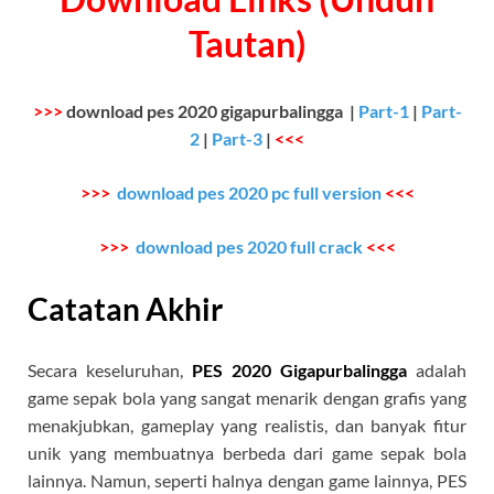
Tautan)
>>>
download pes 2020 gigapurbalingga |
Part-1
|
Part-
2
|
Part-3
|
<<<
>>>
download pes 2020 pc full version
<<<
>>>
download pes 2020 full crack
<<<
Catatan Akhir
Secara keseluruhan,
PES 2020 Gigapurbalingga
adalah
game sepak bola yang sangat menarik dengan grafis yang
menakjubkan, gameplay yang realistis, dan banyak fitur
unik yang membuatnya berbeda dari game sepak bola
lainnya. Namun, seperti halnya dengan game lainnya, PES