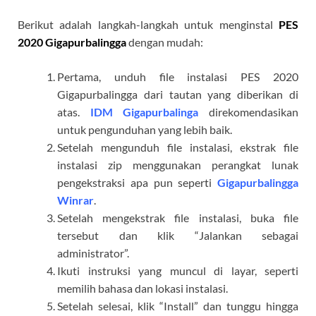
Berikut adalah langkah-langkah untuk menginstal
PES
2020 Gigapurbalingga
dengan mudah:
Pertama, unduh file instalasi PES 2020
Gigapurbalingga dari tautan yang diberikan di
atas.
IDM Gigapurbalinga
direkomendasikan
untuk pengunduhan yang lebih baik.
Setelah mengunduh file instalasi, ekstrak file
instalasi zip menggunakan perangkat lunak
pengekstraksi apa pun seperti
Gigapurbalingga
Winrar
.
Setelah mengekstrak file instalasi, buka file
tersebut dan klik “Jalankan sebagai
administrator”.
Ikuti instruksi yang muncul di layar, seperti
memilih bahasa dan lokasi instalasi.
Setelah selesai, klik “Install” dan tunggu hingga