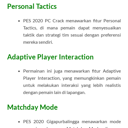
Personal Tactics
PES 2020 PC Crack menawarkan fitur Personal
Tactics, di mana pemain dapat menyesuaikan
taktik dan strategi tim sesuai dengan preferensi
mereka sendiri.
Adaptive Player Interaction
Permainan ini juga menawarkan fitur Adaptive
Player Interaction, yang memungkinkan pemain
untuk melakukan interaksi yang lebih realistis
dengan pemain lain di lapangan.
Matchday Mode
PES 2020 Gigapurbalingga menawarkan mode