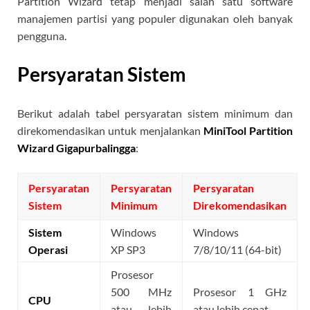
Partition Wizard tetap menjadi salah satu software
manajemen partisi yang populer digunakan oleh banyak
pengguna.
Persyaratan Sistem
Berikut adalah tabel persyaratan sistem minimum dan
direkomendasikan untuk menjalankan
MiniTool Partition
Wizard Gigapurbalingga
:
Persyaratan
Persyaratan
Persyaratan
Sistem
Minimum
Direkomendasikan
Sistem
Windows
Windows
Operasi
XP SP3
7/8/10/11 (64-bit)
Prosesor
500 MHz
Prosesor 1 GHz
CPU
atau lebih
atau lebih cepat