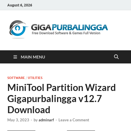
August 6, 2026
Gi
Downloa
Software
Gratis Fu
Version
MAIN MENU
SOFTWARE
/
UTILITIES
MiniTool Partition Wizard
Gigapurbalingga v12.7
Download
May 3, 2023
-
by
adminarf
-
Leave a Comment