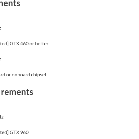
ments
z
cted] GTX 460 or better
n
rd or onboard chipset
irements
Hz
ected] GTX 960