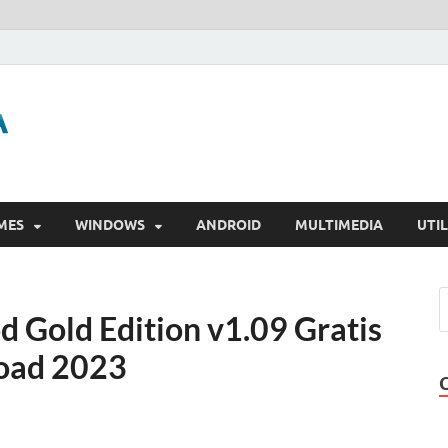
GigaPurbalingga
Download Software Gratis Full Version
MES
WINDOWS
ANDROID
MULTIMEDIA
UTIL
d Gold Edition v1.09 Gratis
oad 2023