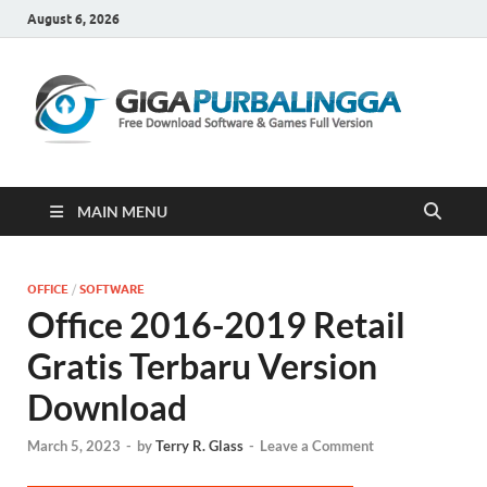
August 6, 2026
Gi
Downloa
Software
Gratis Fu
Version
MAIN MENU
OFFICE
/
SOFTWARE
Office 2016-2019 Retail
Gratis Terbaru Version
Download
March 5, 2023
-
by
Terry R. Glass
-
Leave a Comment