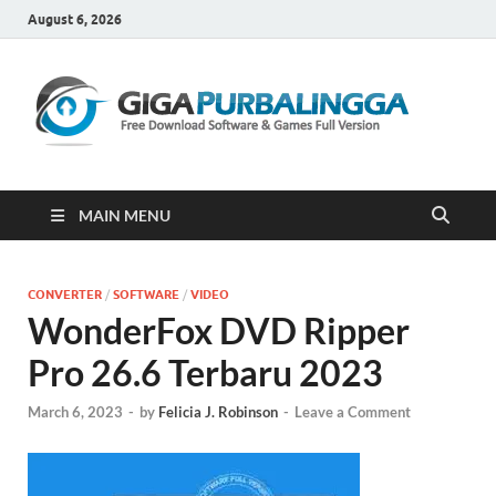
August 6, 2026
Gi
Downloa
Software
Gratis Fu
Version
MAIN MENU
CONVERTER
/
SOFTWARE
/
VIDEO
WonderFox DVD Ripper
Pro 26.6 Terbaru 2023
March 6, 2023
-
by
Felicia J. Robinson
-
Leave a Comment