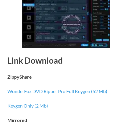
Link Download
ZippyShare
WonderFox DVD Ripper Pro Full Keygen (52 Mb)
Keygen Only (2 Mb)
Mirrored