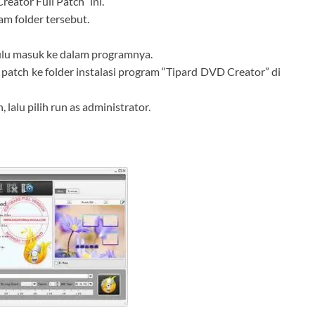
eator Full Patch” ini.
lam folder tersebut.
 dulu masuk ke dalam programnya.
e patch ke folder instalasi program “Tipard DVD Creator” di
 lalu pilih run as administrator.