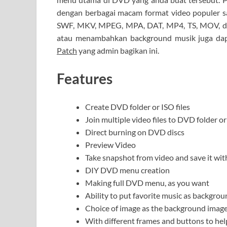
dengan berbagai macam format video populer saa
SWF, MKV, MPEG, MPA, DAT, MP4, TS, MOV, dll
atau menambahkan background musik juga dapa
Patch
yang admin bagikan ini.
Features
Create DVD folder or ISO files
Join multiple video files to DVD folder o
Direct burning on DVD discs
Preview Video
Take snapshot from video and save it w
DIY DVD menu creation
Making full DVD menu, as you want
Ability to put favorite music as backgro
Choice of image as the background imag
With different frames and buttons to h