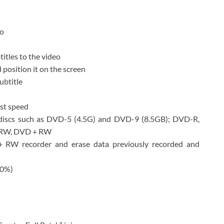
eo
titles to the video
d position it on the screen
ubtitle
est speed
nk discs such as DVD-5 (4.5G) and DVD-9 (8.5GB); DVD-R,
-RW, DVD + RW
RW recorder and erase data previously recorded and
00%)