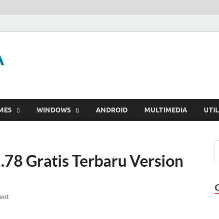
GigaPurbalingga
Download Software Gratis Full Version
MES
WINDOWS
ANDROID
MULTIMEDIA
UTIL
.78 Gratis Terbaru Version
ent