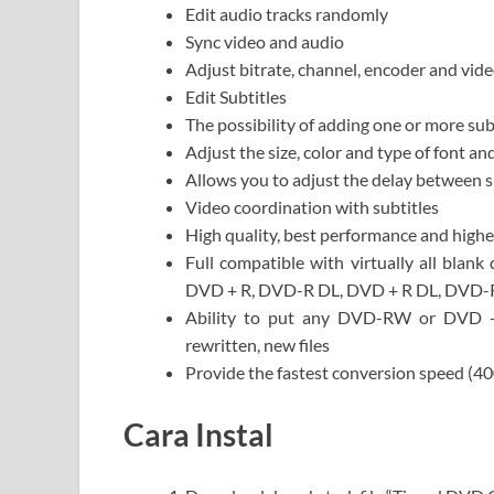
Edit audio tracks randomly
Sync video and audio
Adjust bitrate, channel, encoder and vid
Edit Subtitles
The possibility of adding one or more sub
Adjust the size, color and type of font an
Allows you to adjust the delay between s
Video coordination with subtitles
High quality, best performance and high
Full compatible with virtually all bla
DVD + R, DVD-R DL, DVD + R DL, DVD
Ability to put any DVD-RW or DVD + 
rewritten, new files
Provide the fastest conversion speed (4
Cara Instal