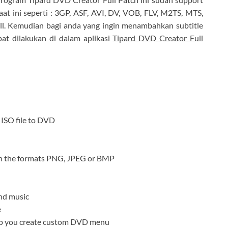
t ini seperti : 3GP, ASF, AVI, DV, VOB, FLV, M2TS, MTS,
. Kemudian bagi anda yang ingin menambahkan subtitle
t dilakukan di dalam aplikasi
Tipard DVD Creator Full
r ISO file to DVD
ith the formats PNG, JPEG or BMP
und music
e
elp you create custom DVD menu