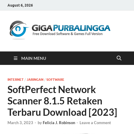
August 6, 2026
Gi
Downloa
Software
Gratis Fu
Version
MAIN MENU
INTERNET
/
JARINGAN
/
SOFTWARE
SoftPerfect Network
Scanner 8.1.5 Retaken
Terbaru Download [2023]
March 3, 2023
-
by
Felicia J. Robinson
-
Leave a Comment