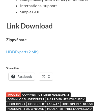
International support
Simple GUI
Link Download
ZippyShare
HDDExpert (2 Mb)
Share this:
Facebook
X
TAGGED
COMMENT UTILISER HDDEXPERT
DOWNLOAD HDDEXPERT
HARRDISK HEALTH CHECK
HDDEXPERT
HDDEXPERT 1.18.6.47
HDDEXPERT 1.18.8.50
HDDEXPERT DOWNLOAD
HDDEXPERT FREE DOWNLOAD