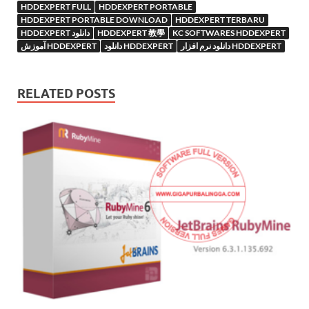
HDDEXPERT FULL
HDDEXPERT PORTABLE
HDDEXPERT PORTABLE DOWNLOAD
HDDEXPERT TERBARU
HDDEXPERT دانلود
HDDEXPERT 教學
KC SOFTWARES HDDEXPERT
دانلود نرم افزار HDDEXPERT
دانلود HDDEXPERT
آموزش HDDEXPERT
RELATED POSTS