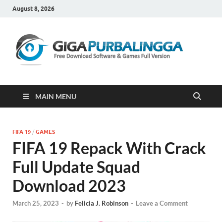
August 8, 2026
Gi
Downloa
Software
Gratis Fu
Version
MAIN MENU
FIFA 19
/
GAMES
FIFA 19 Repack With Crack
Full Update Squad
Download 2023
March 25, 2023
-
by
Felicia J. Robinson
-
Leave a Comment