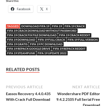
Share this:
Facebook
X
TAGGED
DOWNLOAD FIFA 19
FIFA 19
FIFA 19 CRACK
FIFA 19 CRACK DOWNLOAD WITHOUT PASSWORD
FIFA 19 CRACK FIX FILE DOWNLOAD
FIFA 19 CRACK REDDIT
FIFA 19 DOWNLOAD
FIFA 19 FULL CRACK
FIFA 19 FULL VERSION
FIFA 19 GRATIS
FIFA 19 PC DOWNLOAD
FIFA 19 REPACK GOOGLE DRIVE
FIFA 19 REPACK REDDIT
FIFA 19 STEAMPUNK
FIFA 19 UPDATE 2022
RELATED POSTS
PREVIOUS ARTICLE
NEXT ARTICLE
Eassos Recovery 4.4.0.435
Wondershare PDF Editor
With Crack Full Download
9.4.2.2105 Full Serial Free
Download