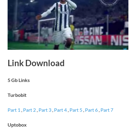
Link Download
5 Gb Links
Turbobit
Part 1
,
Part 2
,
Part 3
,
Part 4
,
Part 5
,
Part 6
,
Part 7
Uptobox