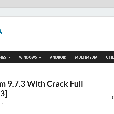
GigaPurbalingga
Download Software Gratis Full Version
MES
WINDOWS
ANDROID
MULTIMEDIA
UTIL
 9.7.3 With Crack Full
3]
nt