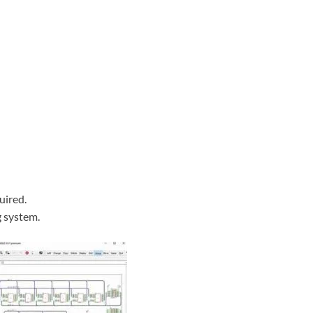
uired.
g system.