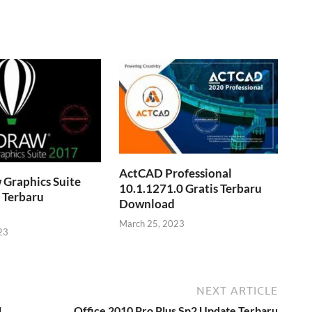
ActCAD Professional
 Graphics Suite
10.1.1271.0 Gratis Terbaru
 Terbaru
Download
March 25, 2023
23
NEXT ARTICLE
l
Office 2010 Pro Plus Sp2 Update Terbaru