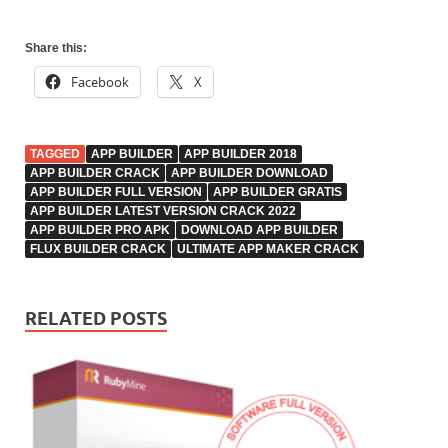
Share this:
Facebook
X
TAGGED
APP BUILDER
APP BUILDER 2018
APP BUILDER CRACK
APP BUILDER DOWNLOAD
APP BUILDER FULL VERSION
APP BUILDER GRATIS
APP BUILDER LATEST VERSION CRACK 2022
APP BUILDER PRO APK
DOWNLOAD APP BUILDER
FLUX BUILDER CRACK
ULTIMATE APP MAKER CRACK
RELATED POSTS