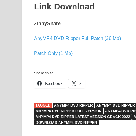
Link Download
ZippyShare
AnyMP4 DVD Ripper Full Patch (36 Mb)
Patch Only (1 Mb)
Share this:
Facebook
X
TAGGED
ANYMP4 DVD RIPPER
ANYMP4 DVD RIPPER
ANYMP4 DVD RIPPER FULL VERSION
ANYMP4 DVD RI
ANYMP4 DVD RIPPER LATEST VERSION CRACK 2022
A
DOWNLOAD ANYMP4 DVD RIPPER