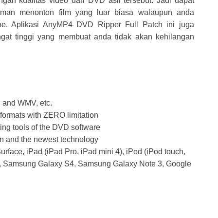
ngan kualitas video dari DVD asli tersebut. Jadi dapat
aman menonton film yang luar biasa walaupun anda
e. Aplikasi
AnyMP4 DVD Ripper Full Patch
ini juga
angat tinggi yang membuat anda tidak akan kehilangan
 and WMV, etc.
formats with ZERO limitation
ting tools of the DVD software
n and the newest technology
rface, iPad (iPad Pro, iPad mini 4), iPod (iPod touch,
s), Samsung Galaxy S4, Samsung Galaxy Note 3, Google