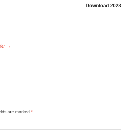
Download 2023
yder →
ields are marked
*