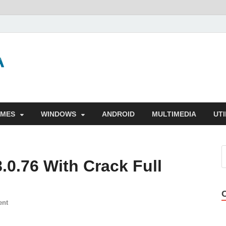
GigaPurbalingga
Download Software Gratis Full Version
MES
WINDOWS
ANDROID
MULTIMEDIA
UTI
0.76 With Crack Full
ent