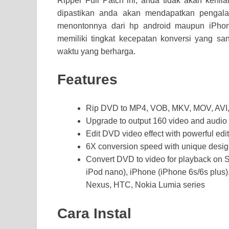
Ripper Full Patch ini, anda tidak akan kehila
dipastikan anda akan mendapatkan pengal
menontonnya dari hp android maupun iPhon
memiliki tingkat kecepatan konversi yang s
waktu yang berharga.
Features
Rip DVD to MP4, VOB, MKV, MOV, AVI,
Upgrade to output 160 video and audio 
Edit DVD video effect with powerful edi
6X conversion speed with unique desig
Convert DVD to video for playback on Su
iPod nano), iPhone (iPhone 6s/6s plu
Nexus, HTC, Nokia Lumia series
Cara Instal