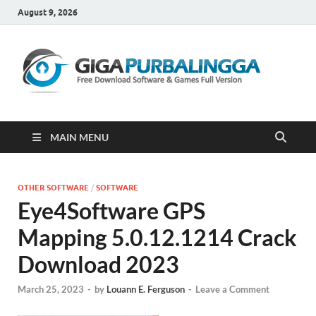
August 9, 2026
Gi
Downloa
Software
Gratis Fu
Version
MAIN MENU
OTHER SOFTWARE
/
SOFTWARE
Eye4Software GPS
Mapping 5.0.12.1214 Crack
Download 2023
March 25, 2023
-
by
Louann E. Ferguson
-
Leave a Comment