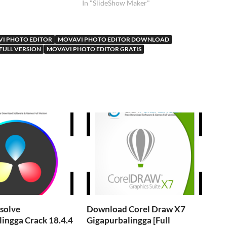
In "SlideShow Maker"
I PHOTO EDITOR
MOVAVI PHOTO EDITOR DOWNLOAD
FULL VERSION
MOVAVI PHOTO EDITOR GRATIS
solve
Download Corel Draw X7
ingga Crack 18.4.4
Gigapurbalingga [Full