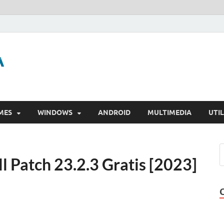
GigaPurbalingga
Download Software Gratis Full Version
MES
WINDOWS
ANDROID
MULTIMEDIA
UTIL
l Patch 23.2.3 Gratis [2023]