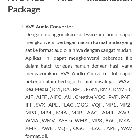
Package
AVS Audio Converter
Dengan menggunakan software ini anda dapat
mengkonversi berbagai macam format audio yang
sat ke format audio lainnya dengan sangat mudah.
Aplikasi ini dapat mengkonversi beberapa file
dalam batch terlepas namun dengan hasil yang
mengagumkan. AVS Audio Converter ini dapat
bekerja dalam berbagai format misalnya :
WAV ,
RealMedia ( RM , RA , RMJ , RAM , RMJ , RMVB ) ,
AIF , AIFF , AIFC , AU , Creative VOC , PVF , PAF ,
IFF , SVX , APE , FLAC , OGG
, VQF , MP1 , MP2 ,
MP3 , MP4 , M4A , M4B , AAC , AMR , AWB ,
WMA , WMV , ASF ke WMA , MP3 , AAC , M4A ,
AMR , AWB , VQF , OGG , FLAC , APE , WAV
format, dll.