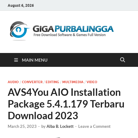
August 6, 2026
Gi
Downloa
Software
Gratis Fu
Version
MAIN MENU
AUDIO
/
CONVERTER
/
EDITING
/
MULTIMEDIA
/
VIDEO
AVS4You AIO Installation
Package 5.4.1.179 Terbaru
Download 2023
March 25, 2023
-
by
Alba B. Lockett
-
Leave a Comment