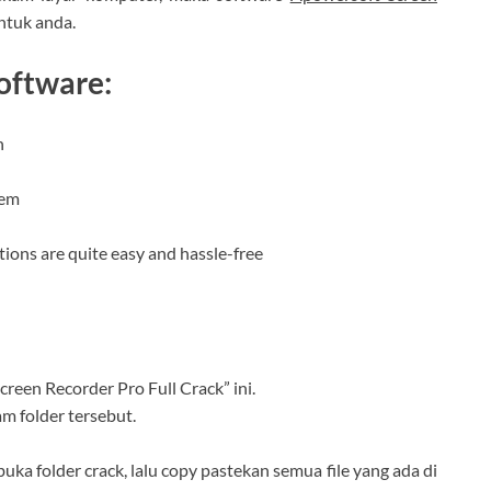
ntuk anda.
oftware:
n
tem
tions are quite easy and hassle-free
reen Recorder Pro Full Crack” ini.
am folder tersebut.
 buka folder crack, lalu copy pastekan semua file yang ada di