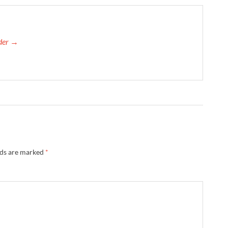
yder →
lds are marked
*