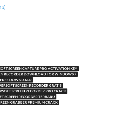
Mb)
FT SCREEN CAPTURE PRO ACTIVATION KEY
EN RECORDER DOWNLOAD FOR WINDOWS 7
N FREE DOWNLOAD
ERSOFT SCREEN RECORDER GRATIS
SOFT SCREEN RECORDER PRO CRACK
T SCREEN RECORDER TERBARU
CREEN GRABBER PREMIUM CRACK