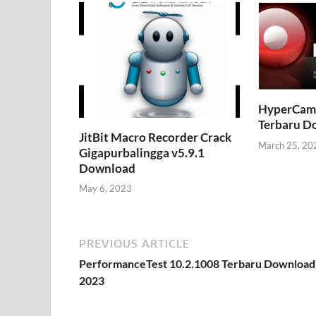
HyperCam 
Terbaru D
JitBit Macro Recorder Crack
March 25, 20
Gigapurbalingga v5.9.1
Download
May 6, 2023
PREVIOUS ARTICLE
PerformanceTest 10.2.1008 Terbaru Download
2023