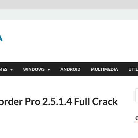
GigaPurbalingga
Download Software Gratis Full Version
MES
WINDOWS
ANDROID
MULTIMEDIA
UTIL
rder Pro 2.5.1.4 Full Crack